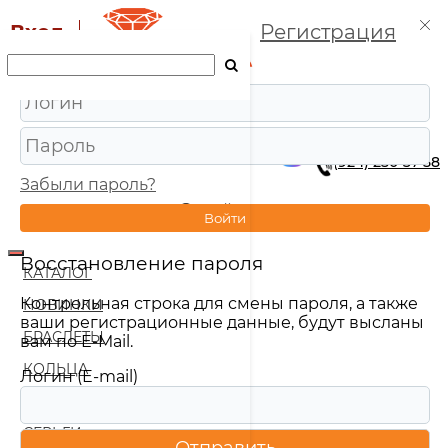
Вход
Регистрация
+7 (924) 250-37-58
Забыли пароль?
ВОЙТИ
( 0 )
Войти
Восстановление пароля
КАТАЛОГ
Контрольная строка для смены пароля, а также
НОВИНКИ
ваши регистрационные данные, будут высланы
БРАСЛЕТЫ
вам по E-Mail.
КОЛЬЦА
Логин (E-mail)
КОЛЬЦА ОБРУЧАЛЬНЫЕ
СЕРЬГИ