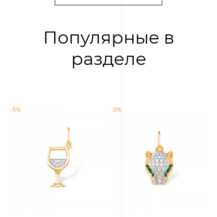
Популярные в
разделе
-5%
-5%
-