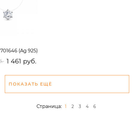
701646 (Ag 925)
1 461 руб.
б.
ПОКАЗАТЬ ЕЩЁ
Страница:
1
2
3
4
6