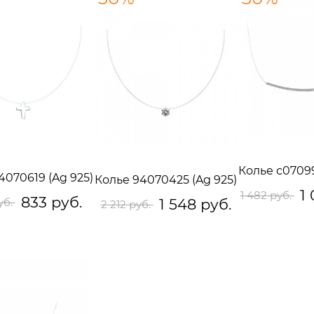
Колье с07099
4070619 (Ag 925)
Колье 94070425 (Ag 925)
1 
1 482 руб.
833 руб.
уб.
1 548 руб.
2 212 руб.