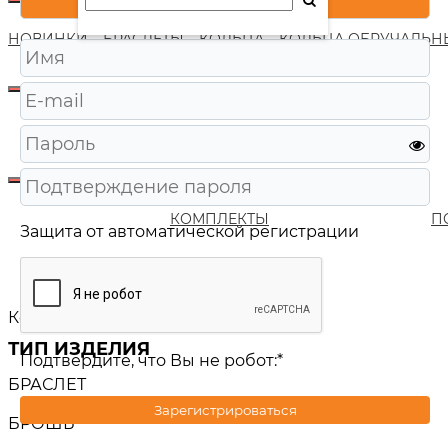
НОВИНКИ
БРАСЛЕТЫ
КОЛЬЦА
КОЛЬЦА ОБРУЧАЛЬН
КОМПЛЕКТЫ
П
Защита от автоматической регистрации
Главная
/
Каталог
/
Ювелирные изделия
Колье
(Сбросить все)
ТИП ИЗДЕЛИЯ
Подтвердите, что Вы не робот:
*
БРАСЛЕТ
Зарегистрироваться
БРОШЬ