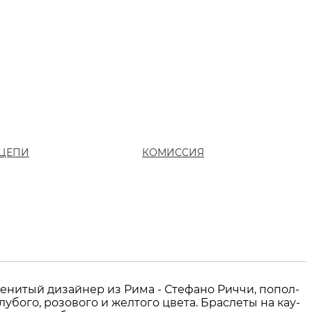
ЦЕПИ
КОМИССИЯ
­ни­тый ди­зай­нер из Ри­ма - Сте­фа­но Ри­ч­чи, по­пол­
у­бо­го, ро­зо­во­го и жел­то­го цве­та. Брас­ле­ты на ка­у­