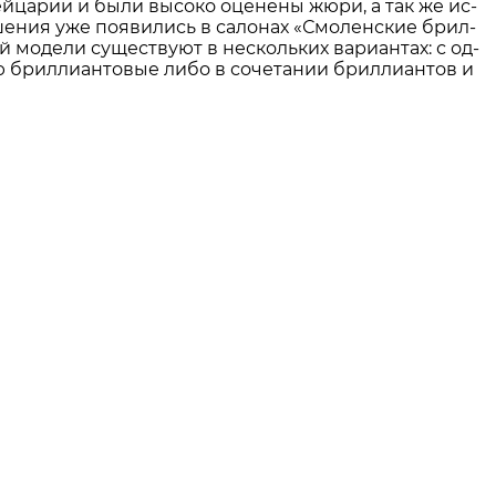
ей­ца­рии и бы­ли вы­со­ко оце­не­ны жю­ри, а так же ис­
ше­ния уже по­яви­лись в са­ло­нах «С­мо­лен­ские бри­л­
й мо­де­ли су­ще­ству­ют в не­сколь­ких ва­ри­ан­тах: с од­
ри­л­ли­ан­то­вые ли­бо в со­че­та­нии бри­л­ли­ан­тов и