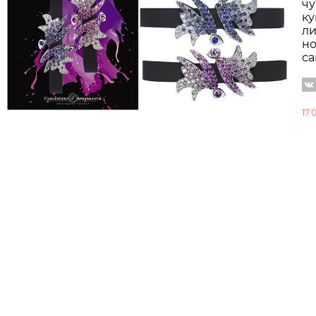
чу
ку
ли
но
са
17.