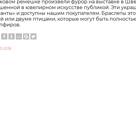
­ко­вом ре­ме­ш­ке про­из­ве­ли фу­рор на вы­став­ке в Шв
­шен­ной в юве­ли­р­ном ис­кус­стве пуб­ли­кой. Эти укра­
­ан­ты» и до­сту­п­ны на­шим по­ку­па­те­лям. Брас­ле­ты это
й или дву­мя пти­ца­ми, ко­то­рые мо­гут быть пол­но­стью б
­п­фи­ров.
05.2016