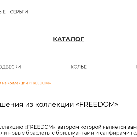
ЫЕ
СЕРЬГИ
КАТАЛОГ
ОДВЕСКИ
КОЛЬЕ
я из коллекции «FREEDOM»
ашения из коллекции «FREEDOM»
л­лек­цию «FREEDOM», ав­то­ром ко­то­рой яв­ля­ет­ся за­ме
­ли но­вые брас­ле­ты с бри­л­ли­ан­та­ми и са­п­фи­ра­ми го­л