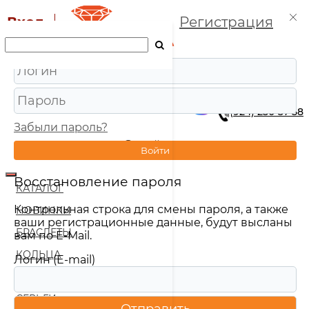
Вход
Регистрация
+7 (924) 250-37-58
Забыли пароль?
ВОЙТИ
( 0 )
Войти
Восстановление пароля
КАТАЛОГ
Контрольная строка для смены пароля, а также
НОВИНКИ
ваши регистрационные данные, будут высланы
БРАСЛЕТЫ
вам по E-Mail.
КОЛЬЦА
Логин (E-mail)
КОЛЬЦА ОБРУЧАЛЬНЫЕ
СЕРЬГИ