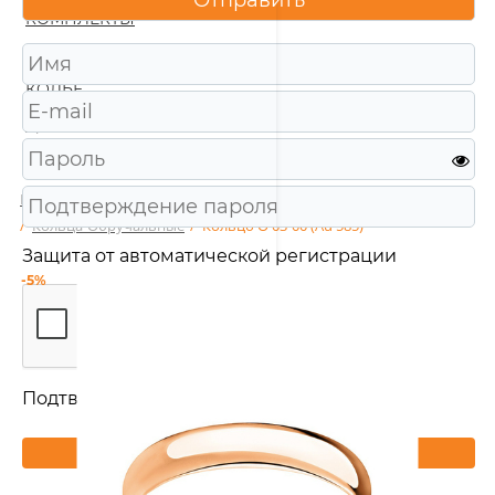
КОМПЛЕКТЫ
ПОДВЕСКИ
КОЛЬЕ
ЦЕПИ
КОМИССИЯ
Главная
/
Каталог
/
Ювелирные изделия
/
Кольца
/
Кольца-Обручальные
/
Кольцо О 03-00 (Au 585)
Защита от автоматической регистрации
-5%
Подтвердите, что Вы не робот:
*
Зарегистрироваться