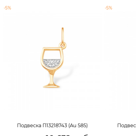
-5%
-5%
Подвеска П13218743 (Au 585)
Подвеск