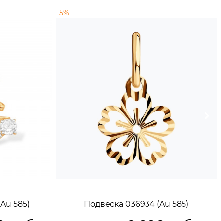
-5%
Au 585)
Подвеска 036934 (Au 585)