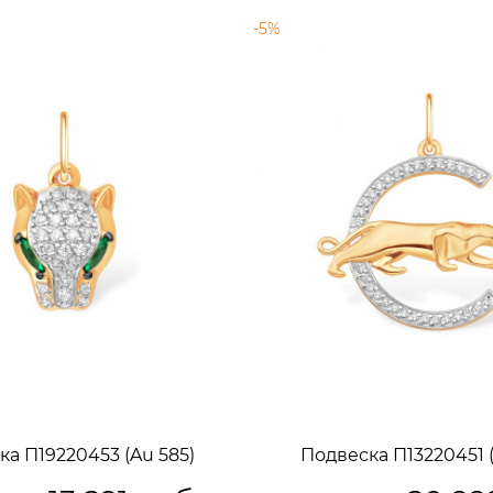
-5%
а П19220453 (Au 585)
Подвеска П13220451 (